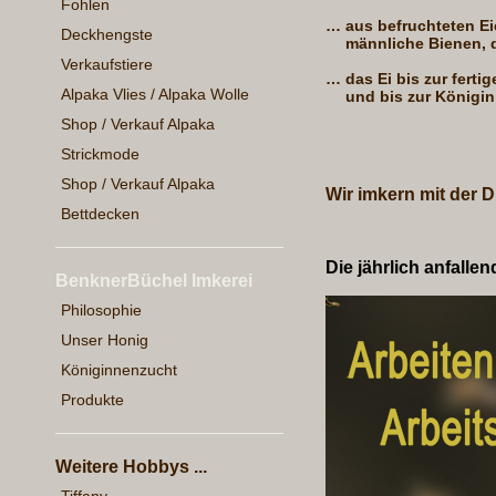
Fohlen
…
aus befruchteten Ei
Deckhengste
männliche Bienen, 
Verkaufstiere
…
das Ei bis zur fert
Alpaka Vlies / Alpaka Wolle
und bis zur Königin
Shop / Verkauf Alpaka
Strickmode
Shop / Verkauf Alpaka
Wir imkern mit der D
Bettdecken
Die jährlich anfal
BenknerBüchel Imkerei
Philosophie
Unser Honig
Königinnenzucht
Produkte
Weitere Hobbys ...