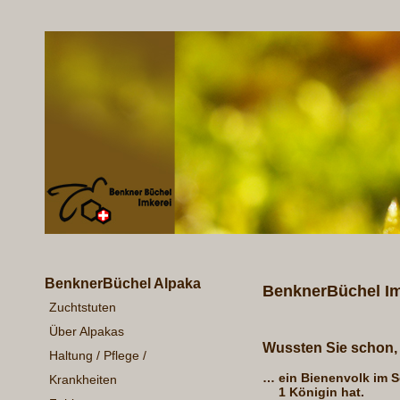
BenknerBüchel Alpaka
BenknerBüchel Im
Zuchtstuten
Über Alpakas
Wussten Sie schon,
Haltung / Pflege /
…
ein Bienenvolk im 
Krankheiten
1 Königin hat.