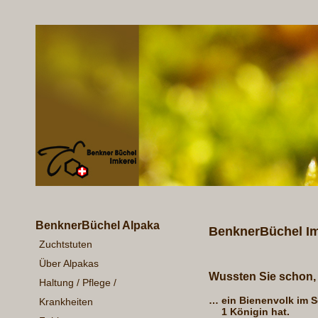
BenknerBüchel Alpaka
BenknerBüchel Im
Zuchtstuten
Über Alpakas
Wussten Sie schon,
Haltung / Pflege /
…
ein Bienenvolk im 
Krankheiten
1 Königin hat.