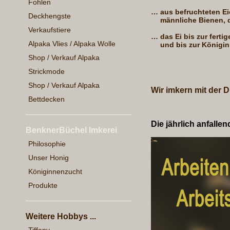
Fohlen
…
aus befruchteten Ei
Deckhengste
männliche Bienen, 
Verkaufstiere
…
das Ei bis zur fert
Alpaka Vlies / Alpaka Wolle
und bis zur Königin
Shop / Verkauf Alpaka
Strickmode
Shop / Verkauf Alpaka
Wir imkern mit der D
Bettdecken
Die jährlich anfal
BenknerBüchel Imkerei
Philosophie
Unser Honig
Königinnenzucht
Produkte
Weitere Hobbys ...