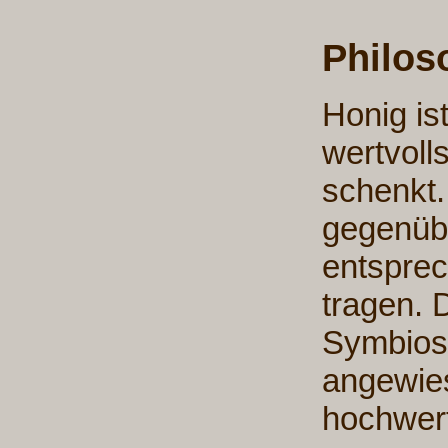
Philos
Honig is
wertvoll
schenkt.
gegenüb
entsprec
tragen. 
Symbiose
angewies
hochwert