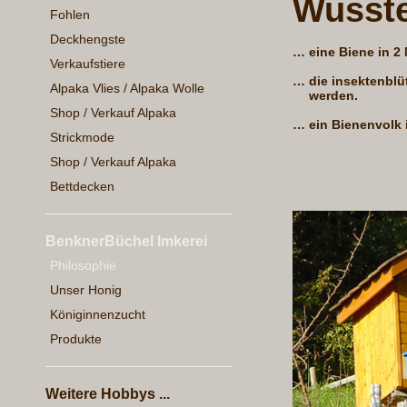
Wusste
Fohlen
Deckhengste
…
eine Biene in 2 
Verkaufstiere
…
die insektenbl
Alpaka Vlies / Alpaka Wolle
werden.
Shop / Verkauf Alpaka
…
ein Bienenvolk 
Strickmode
Shop / Verkauf Alpaka
Bettdecken
BenknerBüchel Imkerei
Philosophie
Unser Honig
Königinnenzucht
Produkte
Weitere Hobbys ...