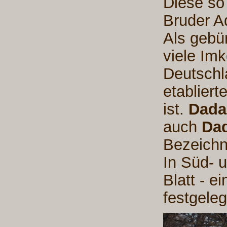
Diese so
Bruder A
Als gebü
viele Imk
Deutschl
etabliert
ist.
Dada
auch
Dad
Bezeichn
In Süd- 
Blatt - 
festgele