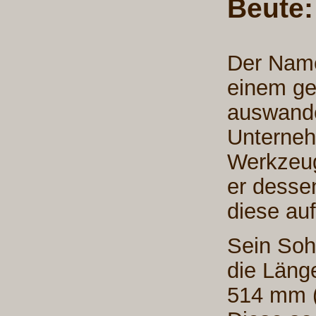
Beute:
Der Name
einem ge
auswande
Unterneh
Werkzeu
er desse
diese au
Sein Soh
die Läng
514 mm (