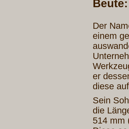
Beute:
Der Name
einem ge
auswande
Unterneh
Werkzeu
er desse
diese au
Sein Soh
die Läng
514 mm (