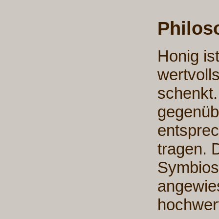
Philos
Honig is
wertvoll
schenkt.
gegenüb
entsprec
tragen. 
Symbiose
angewies
hochwert