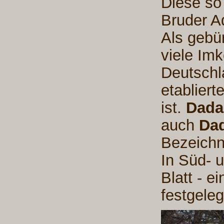
Diese so
Bruder A
Als gebü
viele Imk
Deutschl
etabliert
ist.
Dada
auch
Dad
Bezeichn
In Süd- 
Blatt - 
festgele