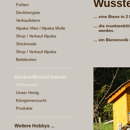
Wusste
Fohlen
Deckhengste
…
eine Biene in 2 
Verkaufstiere
…
die insektenbl
Alpaka Vlies / Alpaka Wolle
werden.
Shop / Verkauf Alpaka
…
ein Bienenvolk 
Strickmode
Shop / Verkauf Alpaka
Bettdecken
BenknerBüchel Imkerei
Philosophie
Unser Honig
Königinnenzucht
Produkte
Weitere Hobbys ...