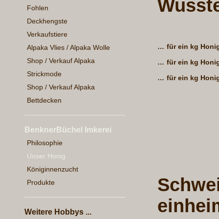
Wusste
Fohlen
Deckhengste
Verkaufstiere
…
für ein kg Honi
Alpaka Vlies / Alpaka Wolle
Shop / Verkauf Alpaka
…
für ein kg Honi
Strickmode
…
für ein kg Hon
Shop / Verkauf Alpaka
Bettdecken
BenknerBüchel Imkerei
Philosophie
Unser Honig
Königinnenzucht
Schwei
Produkte
einhei
Weitere Hobbys ...