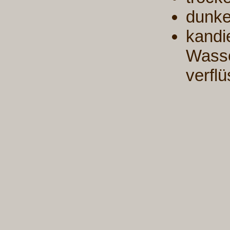
dunke
kandi
Wasse
verfl