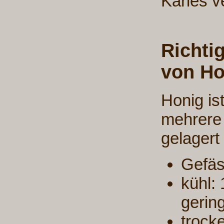
Karies v
Richti
von Ho
Honig is
mehrere 
gelagert 
Gefäs
kühl:
gerin
trock