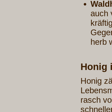
Wald
auch 
kräft
Gegen
herb 
Honig 
Honig zä
Lebensmi
rasch vo
schnelle