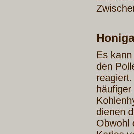
Zwische
Honigal
Es kann
den Poll
reagiert.
häufiger
Kohlenhy
dienen d
Obwohl d