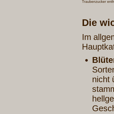
Traubenzucker enth
Die wi
Im allge
Hauptkat
Blüte
Sorte
nicht
stamm
hellg
Gesc