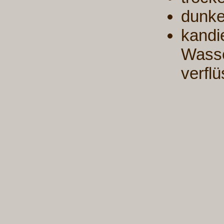
dunke
kandi
Wasse
verfl