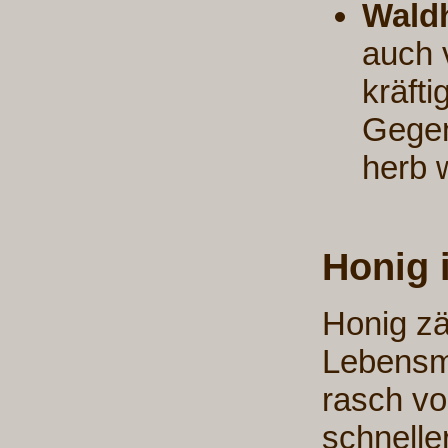
Wald
auch 
kräft
Gegen
herb 
Honig 
Honig zä
Lebensmi
rasch vo
schnelle