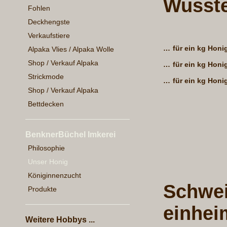
Wusste
Fohlen
Deckhengste
Verkaufstiere
…
für ein kg Honi
Alpaka Vlies / Alpaka Wolle
Shop / Verkauf Alpaka
…
für ein kg Honi
Strickmode
…
für ein kg Hon
Shop / Verkauf Alpaka
Bettdecken
BenknerBüchel Imkerei
Philosophie
Unser Honig
Königinnenzucht
Schwei
Produkte
einhei
Weitere Hobbys ...