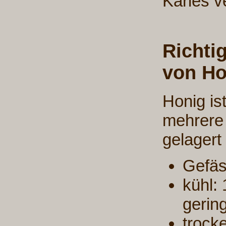
Karies v
Richti
von Ho
Honig is
mehrere 
gelagert 
Gefäs
kühl:
gerin
trock