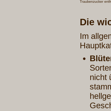
Traubenzucker enth
Die wi
Im allge
Hauptkat
Blüte
Sorte
nicht
stamm
hellg
Gesc