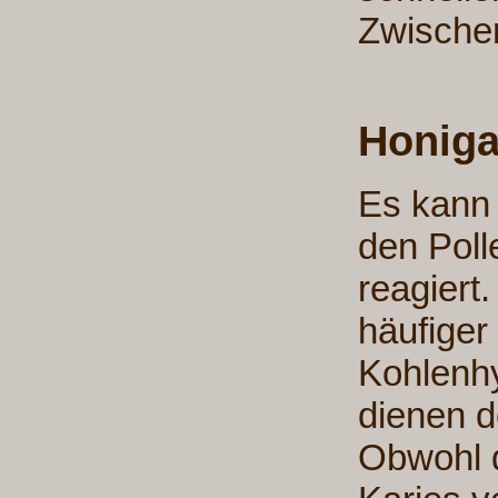
Zwische
Honigal
Es kann
den Poll
reagiert.
häufiger
Kohlenhy
dienen d
Obwohl d