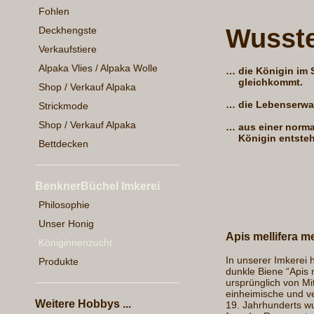
Fohlen
Wusste
Deckhengste
Verkaufstiere
Alpaka Vlies / Alpaka Wolle
…
die Königin im 
gleichkommt.
Shop / Verkauf Alpaka
…
die Lebenserwa
Strickmode
Shop / Verkauf Alpaka
…
aus einer norm
Königin entsteh
Bettdecken
BenknerBüchel Imkerei
Philosophie
Unser Honig
Apis mellifera 
Königinnenzucht
In unserer Imkerei 
Produkte
dunkle Biene “Apis m
ursprünglich von Mi
einheimische und ve
Weitere Hobbys ...
19. Jahrhunderts wu