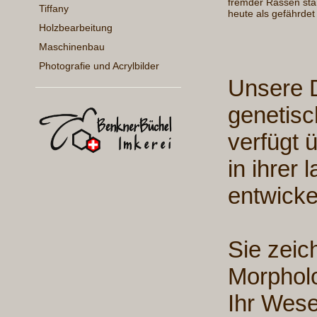
fremder Rassen star
Tiffany
heute als gefährdet g
Holzbearbeitung
Maschinenbau
Photografie und Acrylbilder
Unsere D
genetis
verfügt 
in ihrer
entwickel
Sie zeic
Morphol
Ihr Wese