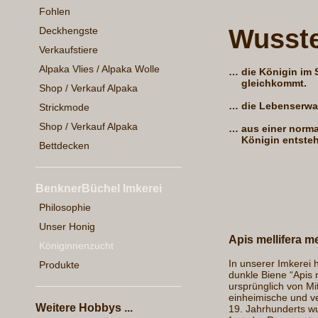
Fohlen
Wusste
Deckhengste
Verkaufstiere
Alpaka Vlies / Alpaka Wolle
…
die Königin im 
gleichkommt.
Shop / Verkauf Alpaka
…
die Lebenserwa
Strickmode
Shop / Verkauf Alpaka
…
aus einer norm
Königin entsteh
Bettdecken
BenknerBüchel Imkerei
Philosophie
Unser Honig
Apis mellifera 
Königinnenzucht
In unserer Imkerei 
Produkte
dunkle Biene “Apis m
ursprünglich von Mi
einheimische und ve
Weitere Hobbys ...
19. Jahrhunderts wu