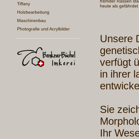
fremder Rassen star
Tiffany
heute als gefährdet g
Holzbearbeitung
Maschinenbau
Photografie und Acrylbilder
Unsere D
genetis
verfügt 
in ihrer
entwickel
Sie zeic
Morphol
Ihr Wese