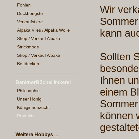
Fohlen
Wir verk
Deckhengste
Sommerh
Verkaufstiere
kann au
Alpaka Vlies / Alpaka Wolle
Shop / Verkauf Alpaka
Strickmode
Sollten 
Shop / Verkauf Alpaka
Bettdecken
besonde
Ihnen uns
BenknerBüchel Imkerei
einem B
Philosophie
Unser Honig
Sommerh
Königinnenzucht
können w
Produkte
gestaltet
Weitere Hobbys ...