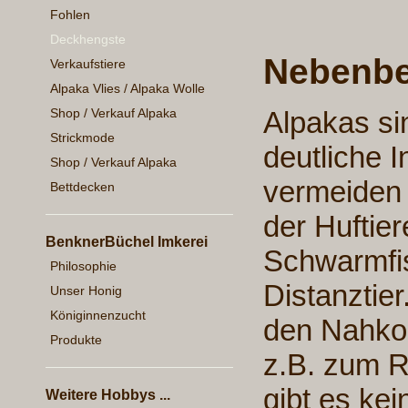
Fohlen
Deckhengste
Nebenbe
Verkaufstiere
Alpaka Vlies / Alpaka Wolle
Alpakas s
Shop / Verkauf Alpaka
Strickmode
deutliche 
Shop / Verkauf Alpaka
vermeiden 
Bettdecken
der Huftier
BenknerBüchel Imkerei
Schwarmfis
Philosophie
Distanztier
Unser Honig
Königinnenzucht
den Nahkon
Produkte
z.B. zum R
gibt es kei
Weitere Hobbys ...