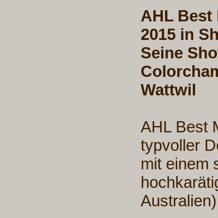
AHL Best 
2015 in Sh
Seine Sho
Colorcha
Wattwil
AHL Best M
typvoller 
mit einem s
hochkarät
Australien)