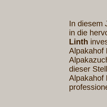
In diesem J
in die her
Linth
inves
Alpakahof 
Alpakazuch
dieser Ste
Alpakahof 
profession