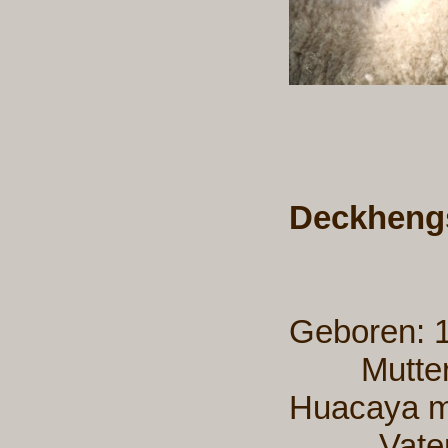
Deckhengs
Gebo
Mutter: A
Huacay
Vater: A