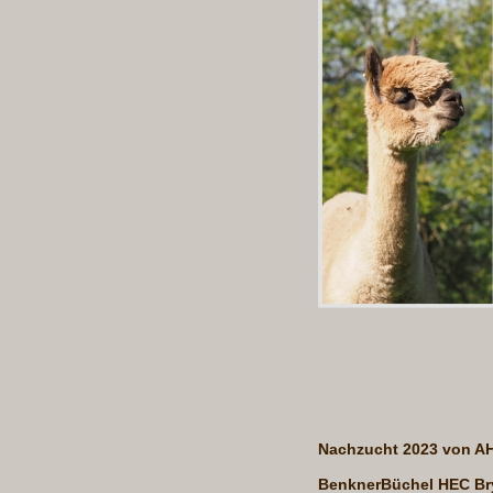
Nachzucht 2023 von A
BenknerBüchel HEC Br