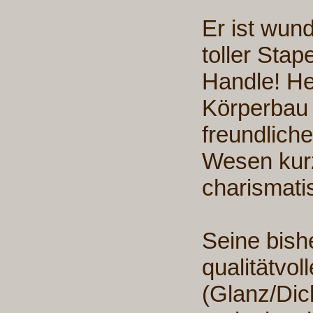
Er ist wund
toller Stap
Handle! Hec
Körperbau 
freundlich
Wesen kurz
charismat
Seine bishe
qualitätvol
(Glanz/Dic