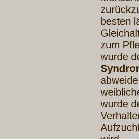
zurückzu
besten l
Gleichal
zum Pfle
wurde de
Syndro
abweiden
weiblich
wurde de
Verhalte
Aufzuch