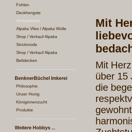
Fohlen
Deckhengste
Mit Her
Verkaufstiere
Alpaka Vlies / Alpaka Wolle
liebevo
Shop / Verkauf Alpaka
Strickmode
bedach
Shop / Verkauf Alpaka
Bettdecken
Mit Herzb
über 15 
BenknerBüchel Imkerei
die bege
Philosophie
Unser Honig
respekt
Königinnenzucht
gewohnt 
Produkte
harmonis
Weitere Hobbys ...