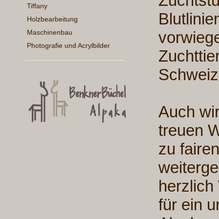
Zuchtst
Tiffany
Blutlini
Holzbearbeitung
vorwieg
Maschinenbau
Photografie und Acrylbilder
Zuchttie
Schweiz 
Auch wir
treuen W
zu faire
weiterge
herzlic
für ein 