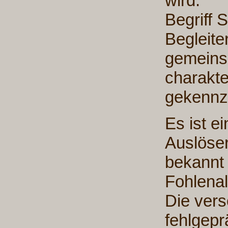
wird.
Begriff 
Begleite
gemeins
charakt
gekennz
Es ist e
Auslöser
bekannt 
Fohlenal
Die vers
fehlgepr