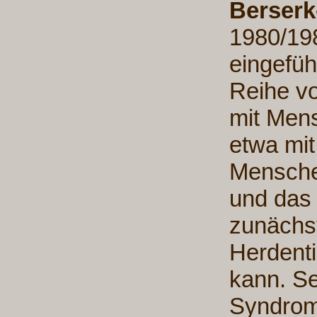
Berser
1980/19
eingefüh
Reihe vo
mit Men
etwa mi
Mensche
und das 
zunächst
Herdent
kann. Se
Syndrom