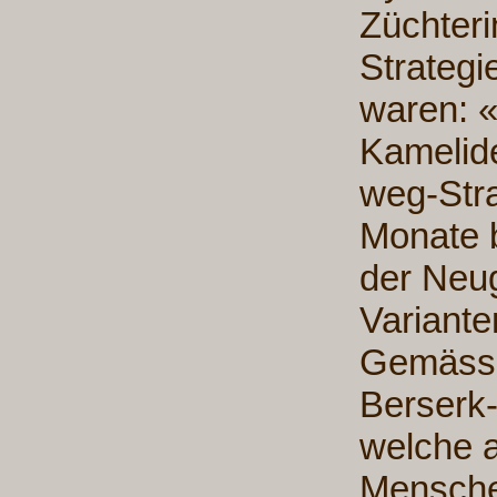
Züchteri
Strategi
waren: «
Kamelid
weg-Stra
Monate b
der Neug
Variant
Gemäss 
Berserk-
welche a
Mensche