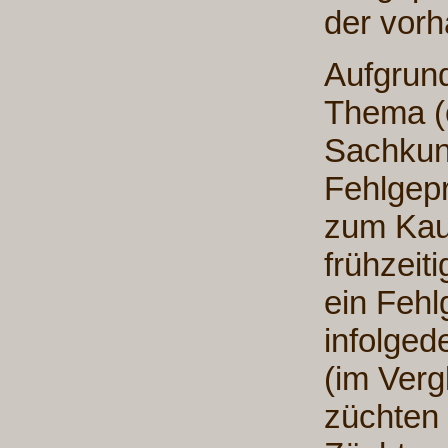
der vor
Aufgrund
Thema (o
Sachkun
Fehlgep
zum Kau
frühzeit
ein Fehl
infolged
(im Verg
züchten 