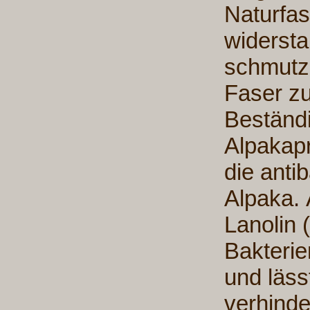
Naturfas
widerst
schmutz
Faser zu
Beständi
Alpakapr
die anti
Alpaka. 
Lanolin 
Bakterie
und läss
verhind