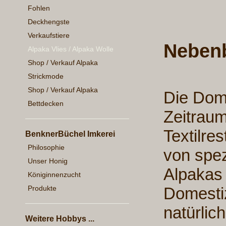
Fohlen
Deckhengste
Verkaufstiere
Neben
Alpaka Vlies / Alpaka Wolle
Shop / Verkauf Alpaka
Strickmode
Shop / Verkauf Alpaka
Die Dome
Bettdecken
Zeitraum
Textilre
BenknerBüchel Imkerei
Philosophie
von spez
Unser Honig
Alpakas 
Königinnenzucht
Produkte
Domesti
natürlic
Weitere Hobbys ...