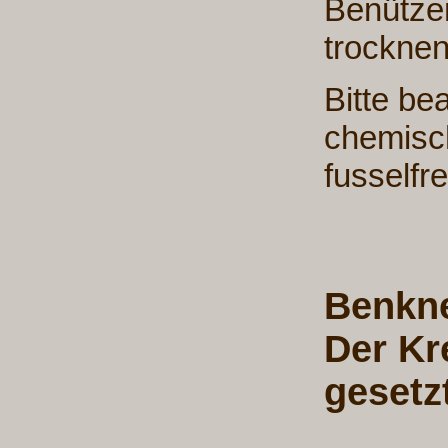
Benütze
trocknen
Bitte be
chemisch
fusselfre
Benkne
Der Kr
gesetzt