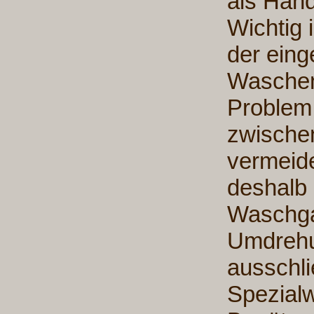
als Han
Wichtig 
der eing
Waschen
Problem,
zwische
vermeide
deshalb
Waschgan
Umdrehu
ausschli
Spezialw