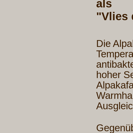
als
"Vlies
Die Alpa
Temperat
antibakt
hoher Se
Alpakafa
Warmhal
Ausglei
Gegenüb