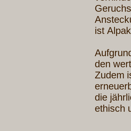
Geruchsb
Anstecku
ist Alpa
Aufgrund
den wert
Zudem is
erneuerb
die jähr
ethisch 