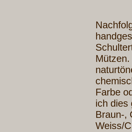
Nachfol
handgest
Schulter
Mützen. 
naturtön
chemisch
Farbe od
ich dies
Braun-, 
Weiss/C