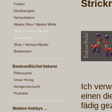
Strick
Fohlen
Deckhengste
Verkaufstiere
Alpaka Vlies / Alpaka Wolle
Shop / Verkauf Alpaka
Strickmode
Shop / Verkauf Alpaka
Bettdecken
BenknerBüchel Imkerei
Philosophie
Unser Honig
Ich ver
Königinnenzucht
Produkte
einen di
fädig ge
Weitere Hobbys ...