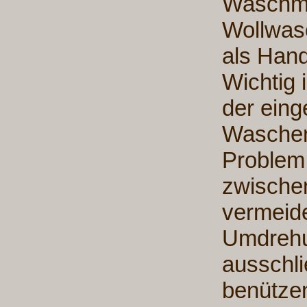
Waschma
Wollwas
als Han
Wichtig 
der eing
Waschen
Problem,
zwische
vermeide
Umdrehu
ausschli
benütze