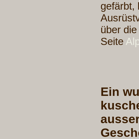
gefärbt,
Ausrüstv
über die
Seite
Al
Ein wu
kusche
ausser
Gesche