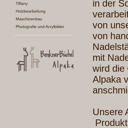
in der S
Tiffany
Holzbearbeitung
verarbei
Maschinenbau
von uns
Photografie und Acrylbilder
von han
Nadelstär
mit Nade
wird die
Alpaka v
anschm
Unsere 
Produkt!