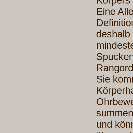
Körpers 
Eine All
Definiti
deshalb
mindeste
Spucken 
Rangord
Sie komm
Körperh
Ohrbeweg
summende
und kön