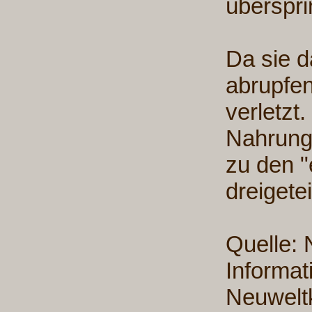
überspri
Da sie d
abrupfe
verletzt
Nahrung
zu den "
dreigete
Quelle: 
Informat
Neuweltk