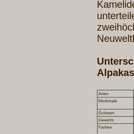
Kamelide
untertei
zweihöck
Neuwelt
Unters
Alpaka
Arten
Merkmale
Grössen
Gewicht
Farben