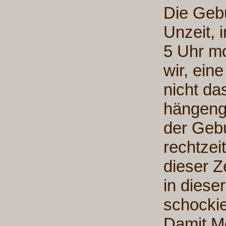
Die Gebu
Unzeit, 
5 Uhr m
wir, ein
nicht da
hängenge
der Gebu
rechtzeit
dieser Z
in diese
schockiert
Damit M