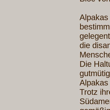
Alpakas 
bestimmt
gelegent
die disa
Mensche
Die Halt
gutmüti
Alpakas 
Trotz ih
Südameri