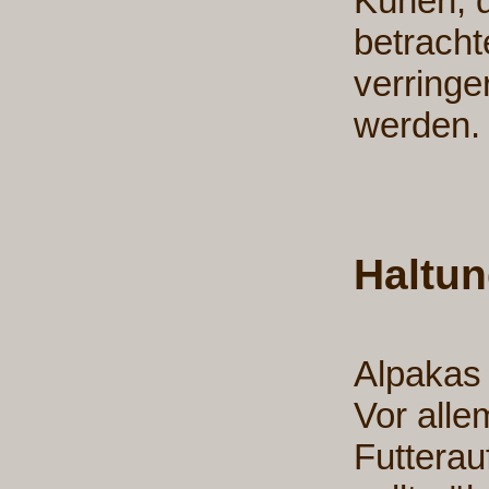
Kühen, d
betracht
verringe
werden.
Haltun
Alpakas 
Vor alle
Futterau