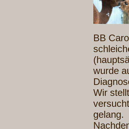
BB Caro
schleic
(hauptsä
wurde a
Diagnose
Wir stel
versucht
gelang.
Nachdem