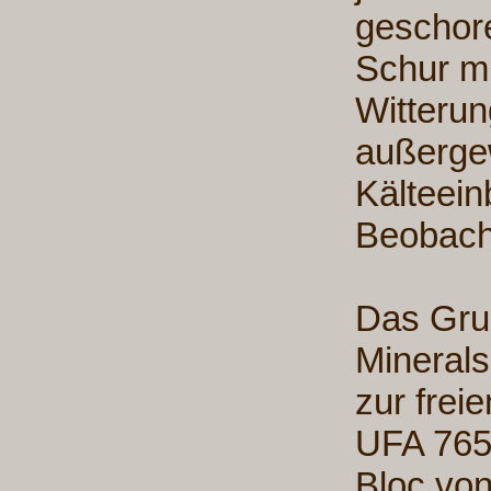
geschore
Schur m
Witteru
außerge
Kälteei
Beobach
Das Grun
Minerals
zur frei
UFA 765
Bloc vo