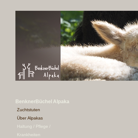
BenknerBüchel Alpaka
Zuchtstuten
Über Alpakas
Haltung / Pflege /
Krankheiten