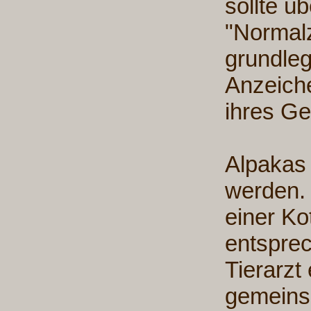
sollte 
"Normalz
grundle
Anzeich
ihres G
Alpakas
werden. 
einer K
entspre
Tierarzt 
gemeinsa