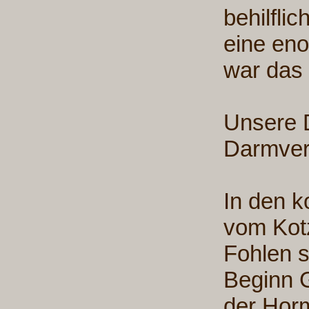
behilfli
eine en
war das
Unsere D
Darmver
In den 
vom Kotz
Fohlen s
Beginn 
der Horm