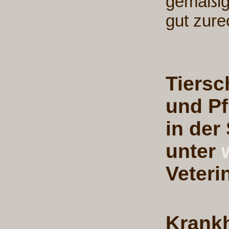
gemäßig
gut zure
Tiersc
und Pf
in der
unter
Veteri
Krankh