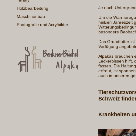
Tiffany
Je nach Untergrund
Holzbearbeitung
Maschinenbau
Um die Wärmereguli
heißen Jahreszeit 
Photografie und Acrylbilder
Witterungsbedingu
besondere Beobach
Das Grundfutter ist
Verfügung angebot
Alpakas brauchen e
Leckerbissen hilft
fassen. Die Haltun
erfreut, ist spanne
auch in unseren ge
Tierschutzvor
Schweiz finde
Krankheiten u