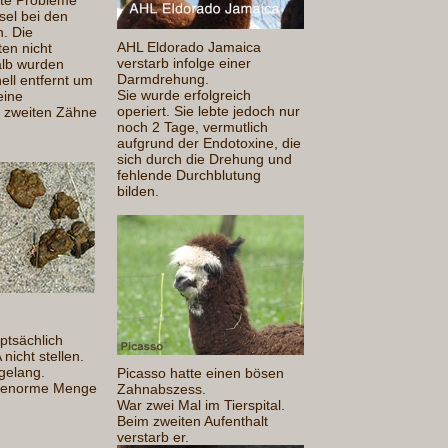
el bei den
. Die
AHL Eldorado Jamaica
ten nicht
verstarb infolge einer
alb wurden
Darmdrehung.
ell entfernt um
Sie wurde erfolgreich
eine
operiert. Sie lebte jedoch nur
r zweiten Zähne
noch 2 Tage, vermutlich
aufgrund der Endotoxine, die
sich durch die Drehung und
fehlende Durchblutung
bilden.
ptsächlich
nicht stellen.
 gelang.
Picasso hatte einen bösen
ne enorme Menge
Zahnabszess.
War zwei Mal im Tierspital.
Beim zweiten Aufenthalt
verstarb er.