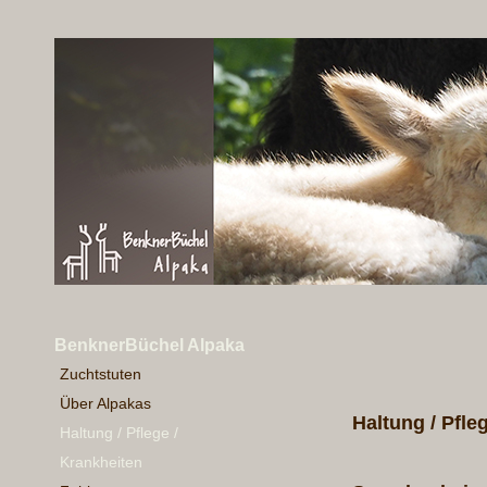
BenknerBüchel Alpaka
Zuchtstuten
Über Alpakas
Haltung / Pfle
Haltung / Pflege /
Krankheiten