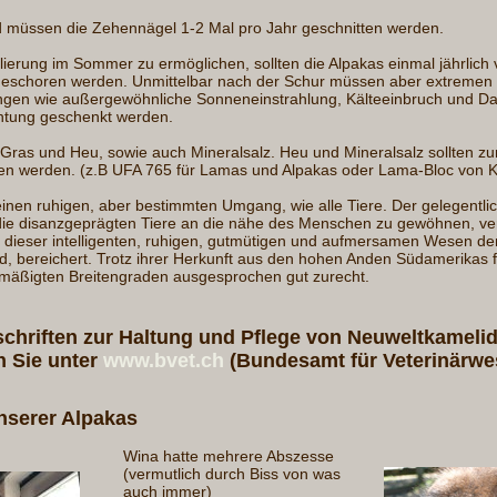
 müssen die Zehennägel 1-2 Mal pro Jahr geschnitten werden.
erung im Sommer zu ermöglichen, sollten die Alpakas einmal jährlich 
geschoren werden. Unmittelbar nach der Schur müssen aber extremen
ngen wie außergewöhnliche Sonneneinstrahlung, Kälteeinbruch und D
tung geschenkt werden.
 Gras und Heu, sowie auch Mineralsalz. Heu und Mineralsalz sollten zur
en werden. (z.B UFA 765 für Lamas und Alpakas oder Lama-Bloc von 
inen ruhigen, aber bestimmten Umgang, wie alle Tiere. Der gelegentli
, die disanzgeprägten Tiere an die nähe des Menschen zu gewöhnen, ve
g dieser intelligenten, ruhigen, gutmütigen und aufmersamen Wesen de
nd, bereichert. Trotz ihrer Herkunft aus den hohen Anden Südamerikas f
mäßigten Breitengraden ausgesprochen gut zurecht.
schriften zur Haltung und Pflege von Neuweltkamelid
n Sie unter
www.bvet.ch
(Bundesamt für Veterinärwe
nserer Alpakas
Wina hatte mehrere Abszesse
(vermutlich durch Biss von was
auch immer)