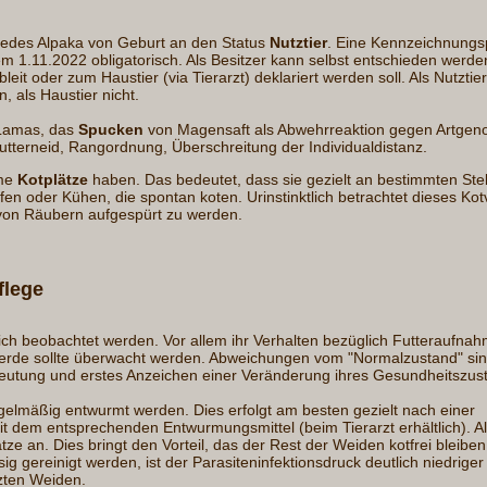
 jedes Alpaka von Geburt an den Status
Nutztier
. Eine Kennzeichnungsp
dem 1.11.2022 obligatorisch. Als Besitzer kann selbst entschieden werde
bleit oder zum Haustier (via Tierarzt) deklariert werden soll. Als Nutztier
, als Haustier nicht.
 Lamas, das
Spucken
von Magensaft als Abwehrreaktion gegen Artgeno
utterneid, Rangordnung, Überschreitung der Individualdistanz.
ame
Kotplätze
haben. Das bedeutet, dass sie gezielt an bestimmten Stel
n oder Kühen, die spontan koten. Urinstinktlich betrachtet dieses Kot
, von Räubern aufgespürt zu werden.
flege
lich beobachtet werden. Vor allem ihr Verhalten bezüglich Futteraufna
 Herde sollte überwacht werden. Abweichungen vom "Normalzustand" sin
utung und erstes Anzeichen einer Veränderung ihres Gesundheitszus
elmäßig entwurmt werden. Dies erfolgt am besten gezielt nach einer
t dem entsprechenden Entwurmungsmittel (beim Tierarzt erhältlich). A
e an. Dies bringt den Vorteil, das der Rest der Weiden kotfrei bleibe
ig gereinigt werden, ist der Parasiteninfektionsdruck deutlich niedriger
zten Weiden.