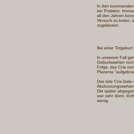
In den kommenden J
ein Problem. Immer
all den Jahren kon
Versuch zu koten, a
zugelassen.
Bei einer Totgeburt
In unserem Fall ge
Geburtswehen nicht
Folge, das Cria ver
Plazenta "aufgebra
Das tote Cria löst
Abstossungswehen a
Die später abgega
war sehr dünn, löchr
wenig.