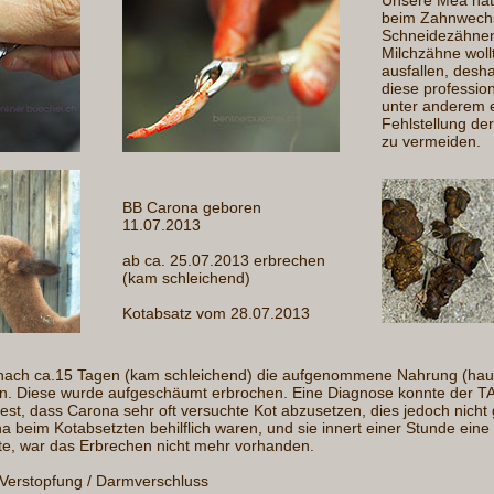
beim Zahnwechs
Schneidezähnen
Milchzähne woll
ausfallen, desh
diese profession
unter anderem 
Fehlstellung de
zu vermeiden.
BB Carona geboren
11.07.2013
ab ca. 25.07.2013 erbrechen
(kam schleichend)
Kotabsatz vom 28.07.2013
nach ca.15 Tagen (kam schleichend) die aufgenommene Nahrung (hau
ten. Diese wurde aufgeschäumt erbrochen. Eine Diagnose konnte der TA 
 fest, dass Carona sehr oft versuchte Kot abzusetzen, dies jedoch nicht
 beim Kotabsetzten behilflich waren, und sie innert einer Stunde ei
te, war das Erbrechen nicht mehr vorhanden.
Verstopfung / Darmverschluss