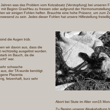
ahren was das Problem vom Kotzabsatz (Verstopfung) bei unseren Fo
 mit Beginn Gras/Heu zu fressen oder aufgrund der Hormonumstellung 
nten wir einigen Fohlen helfen. Brauchte eine hohe Präsenz, um zum Z
nwesend zu sein. Jedes dieser Fohlen hat unsere Hilfestellung freiwill
 sind die Augen trüb.
hen wir davon aus, dass die
 rechtzeitig ausgelöst wurden.
starb im Bauch, da die
ucht" war.
e sehr schwache
us, der TA wurde benötigt.
ngene Plazenta
ig, fetzenhaft, kurz sehr
Abort bei Stute im Alter von15 Mon
Zu Beginn unserer Alpakahaltung 