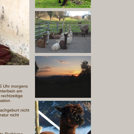
 5 Uhr morgens
interbein am
rechtzeitige
uation
achgeburt nicht
ratur nicht
te Probleme