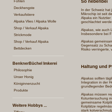
So nebenbei
Fohlen
Deckhengste
In der Schweiz hat
Mikrochip ist seit 
Verkaufstiere
Alpaka ein Nutztier 
Alpaka Vlies / Alpaka Wolle
geschlachtet werden
Shop / Verkauf Alpaka
Alpakas, wie auch
Insbesondere bei F
Strickmode
Alpakas gemeins
Shop / Verkauf Alpaka
Gegensatz zu Schafe
Bettdecken
Risiko verringerte
BenknerBüchel Imkerei
Haltung und P
Philosophie
Unser Honig
Alpakas sollten täg
Integration in der
Königinnenzucht
grundlegender Bede
Produkte
Alpakas müssen reg
Kotuntersuchung mi
gemeinsame Kotplätz
Weitere Hobbys ...
Kotplätze regelmäss
stark kotverschmut