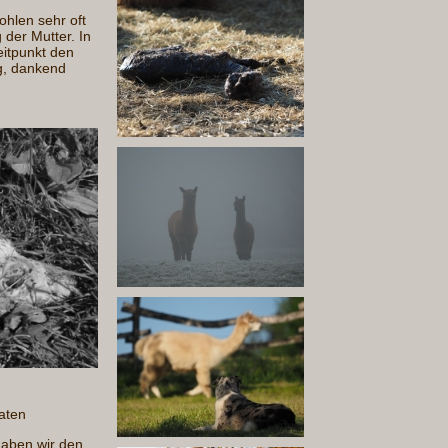
hlen sehr oft
der Mutter. In
eitpunkt den
ig, dankend
aten
haben wir den