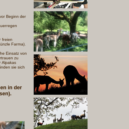
vor Beginn der
auerregen
 freien
Künzle Farma).
che Einsatz von
rtrauen zu
r Alpakas
inden sie sich
en in der
sen).