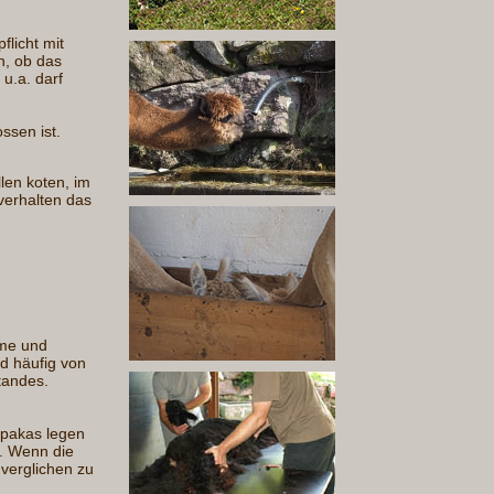
flicht mit
n, ob das
 u.a. darf
ssen ist.
len koten, im
verhalten das
hme und
d häufig von
tandes.
lpakas legen
n. Wenn die
 verglichen zu